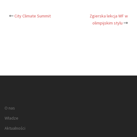
City Climate Summit
Zgierska lekcja WF w
Post
olimpijskim stylu
navigation
O nas
Władze
Aktualności